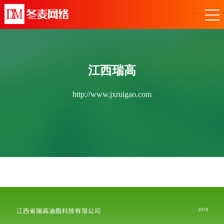
江西瑞高
http://www.jxruigao.com